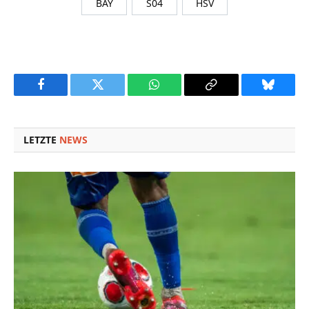
BAY
S04
HSV
Facebook
Twitter
WhatsApp
Copy
Bluesky
Link
LETZTE
NEWS