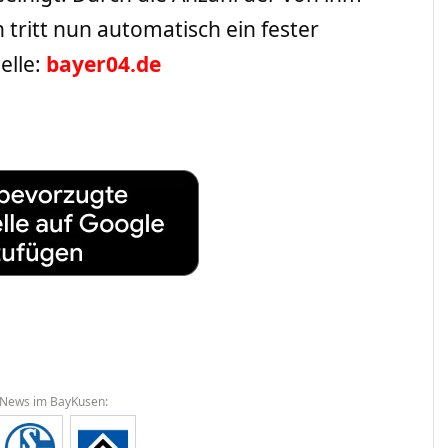
 tritt nun automatisch ein fester
elle:
bayer04.de
 News im BayKusen: