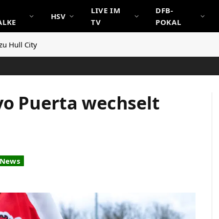
LIVE IM
DFB-
HSV
ALKE
TV
POKAL
u Hull City
vo Puerta wechselt
 News