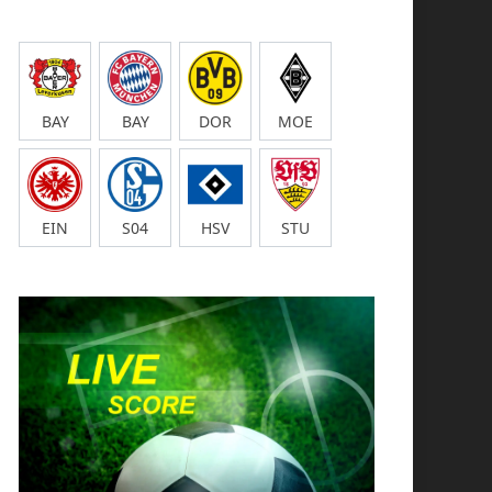
BAY
BAY
DOR
MOE
EIN
S04
HSV
STU