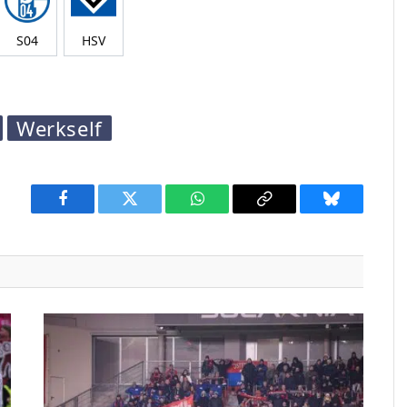
S04
HSV
Werkself
Facebook
Twitter
WhatsApp
Copy
Bluesky
Link