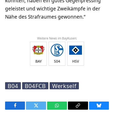
konnten, haben ein gutes Gegenpressing
geleistet und wichtige Zweikämpfe in der
Nähe des Strafraumes gewonnen.“
Weitere News im BayKusen:
BAY
S04
HSV
B04
B04FCB
Werkself
Facebook
Twitter
WhatsApp
Copy
Bluesky