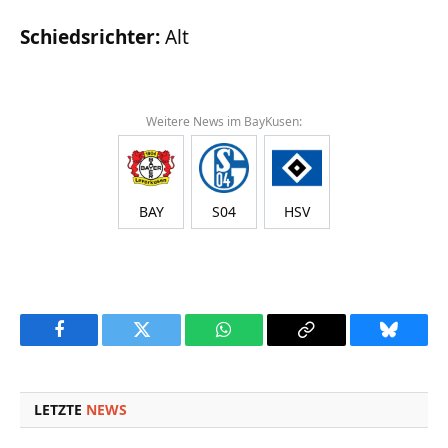
Schiedsrichter:
Alt
Weitere News im BayKusen:
BAY
S04
HSV
Facebook
Twitter
WhatsApp
Copy
Bluesky
Link
LETZTE
NEWS