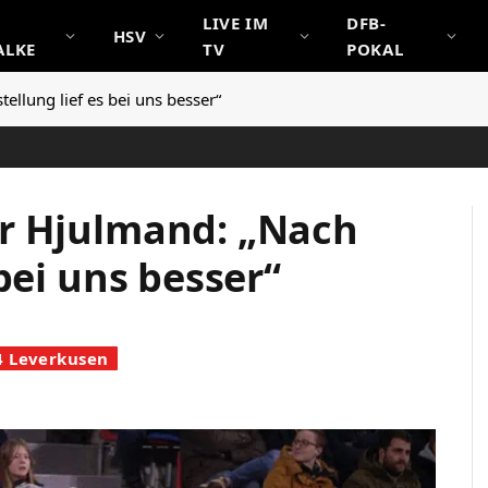
LIVE IM
DFB-
HSV
ALKE
TV
POKAL
llung lief es bei uns besser“
r Hjulmand: „Nach
bei uns besser“
4 Leverkusen