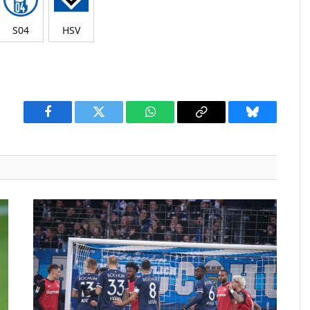
S04
HSV
Facebook
Twitter
WhatsApp
Copy
Bluesky
Link