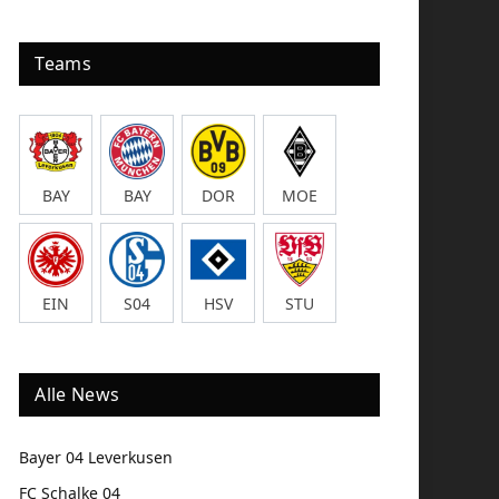
Teams
BAY
BAY
DOR
MOE
EIN
S04
HSV
STU
Alle News
Bayer 04 Leverkusen
FC Schalke 04