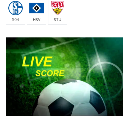
S04
HSV
STU