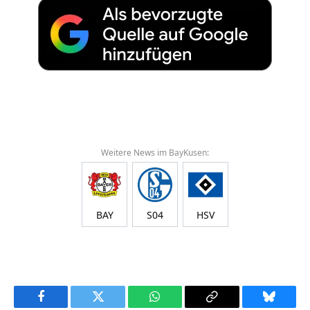
Weitere News im BayKusen:
BAY
S04
HSV
Facebook
Twitter
WhatsApp
Copy
Bluesky