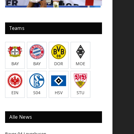
Teams
BAY
BAY
DOR
MOE
EIN
S04
HSV
STU
Alle News
Bayer 04 Leverkusen