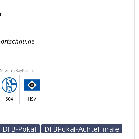
n
ortschau.de
 News im BayKusen:
S04
HSV
DFB-Pokal
DFBPokal-Achtelfinale