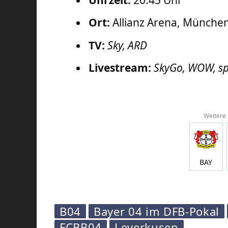
Uhrzeit:
20.45 Uhr
Ort:
Allianz Arena, Münche
TV:
Sky, ARD
Livestream:
SkyGo, WOW, sp
Weitere
BAY
B04
Bayer 04 im DFB-Pokal
FCBB04
Leverkusen