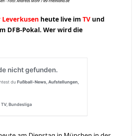
en - Foto: Andreas Mohr / lev-rheinland.de
 Leverkusen
heute live im
TV
und
om DFB-Pokal. Wer wird die
eute am Dienstag in München in der