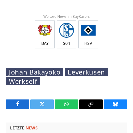
Weitere News im BayKusen:
BAY
S04
HSV
Johan Bakayoko
Leverkusen
Werkself
Facebook
Twitter
WhatsApp
Copy
Bluesky
Link
LETZTE
NEWS