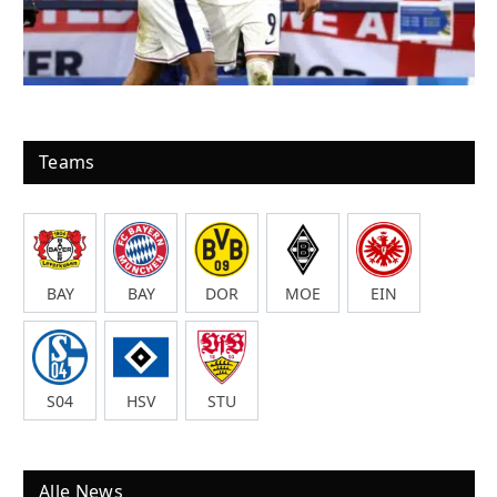
Teams
BAY
BAY
DOR
MOE
EIN
S04
HSV
STU
Alle News