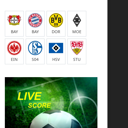
BAY
BAY
DOR
MOE
EIN
S04
HSV
STU