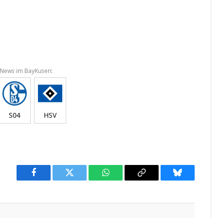
 News im BayKusen:
S04
HSV
Facebook
Twitter
WhatsApp
Copy
Bluesky
Link