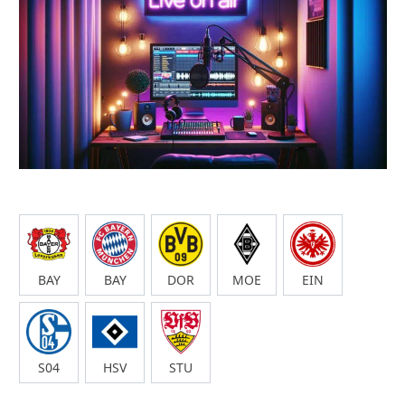
BAY
BAY
DOR
MOE
EIN
S04
HSV
STU