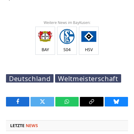
Weitere News im BayKusen:
BAY
S04
HSV
Deutschland
Weltmeisterschaft
Facebook
Twitter
WhatsApp
Copy
Bluesky
Link
LETZTE
NEWS