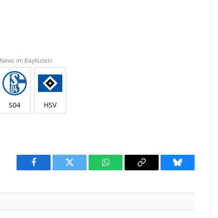
 News im BayKusen:
S04
HSV
Facebook
Twitter
WhatsApp
Copy
Bluesky
Link