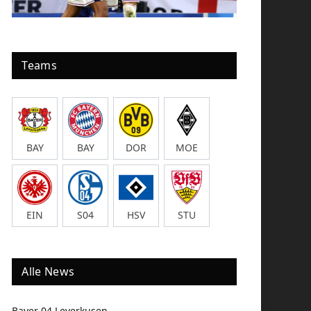
Teams
BAY
BAY
DOR
MOE
EIN
S04
HSV
STU
Alle News
Bayer 04 Leverkusen