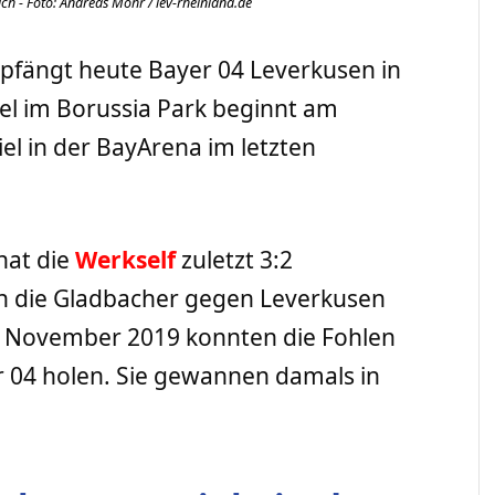
ch - Foto: Andreas Mohr / lev-rheinland.de
fängt heute Bayer 04 Leverkusen in
iel im Borussia Park beginnt am
el in der BayArena im letzten
hat die
Werkself
zuletzt 3:2
n die Gladbacher gegen Leverkusen
02. November 2019 konnten die Fohlen
r 04 holen. Sie gewannen damals in