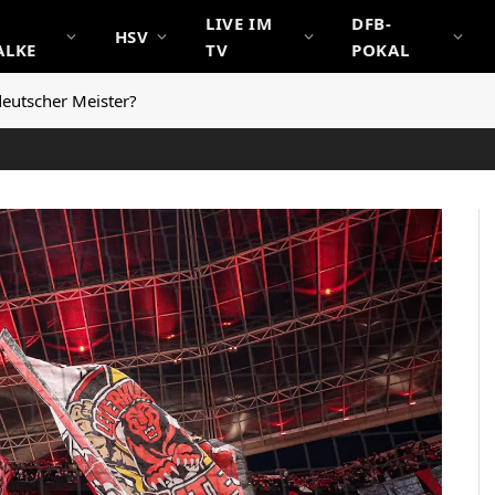
LIVE IM
DFB-
HSV
ALKE
TV
POKAL
deutscher Meister?