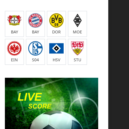
BAY
BAY
DOR
MOE
EIN
S04
HSV
STU