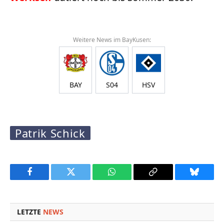
Weitere News im BayKusen:
BAY
S04
HSV
Patrik Schick
Facebook
Twitter
WhatsApp
Copy
Bluesky
Link
LETZTE
NEWS