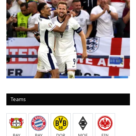
Teams
BAY
BAY
DOR
MOE
EIN