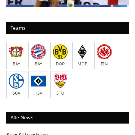
Teams
BAY
BAY
DOR
MOE
EIN
S04
HSV
STU
Alle News
Bayer 04 Leverkusen