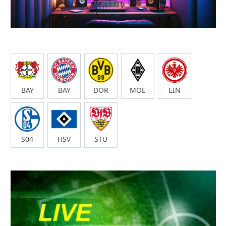
BAY
BAY
DOR
MOE
EIN
S04
HSV
STU