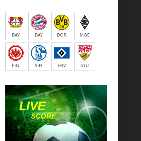
BAY
BAY
DOR
MOE
EIN
S04
HSV
STU