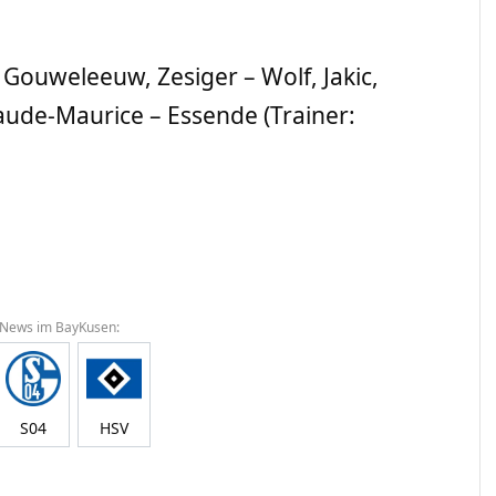
ouweleeuw, Zesiger – Wolf, Jakic,
aude-Maurice – Essende (Trainer:
 News im BayKusen:
S04
HSV