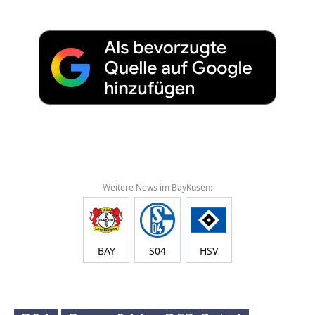
Weitere News im BayKusen:
BAY
S04
HSV