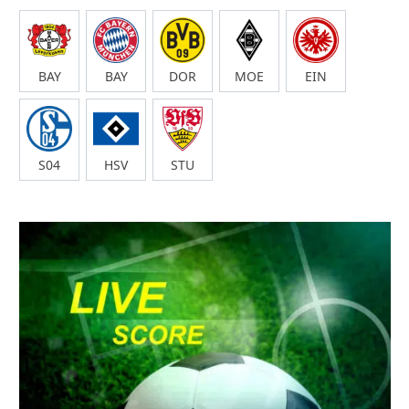
BAY
BAY
DOR
MOE
EIN
S04
HSV
STU