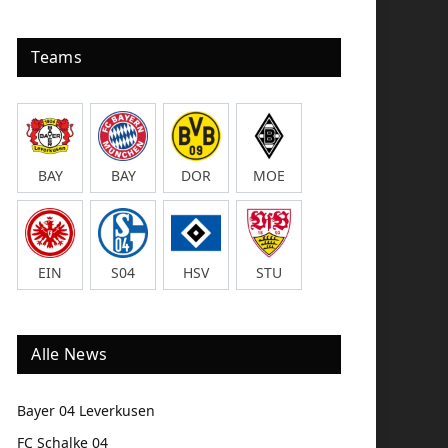
Teams
BAY
BAY
DOR
MOE
EIN
S04
HSV
STU
Alle News
Bayer 04 Leverkusen
FC Schalke 04