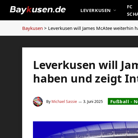
FC
LEVERKUSEN
SCH
Baykusen
>
Leverkusen will James McAtee weiterhin h
Leverkusen will Ja
haben und zeigt In
Fußball - 
By
Michael Sassie
3. Juni 2025