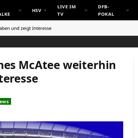
LIVE IM
DFB-
HSV
ALKE
TV
POKAL
aben und zeigt Interesse
mes McAtee weiterhin
teresse
News