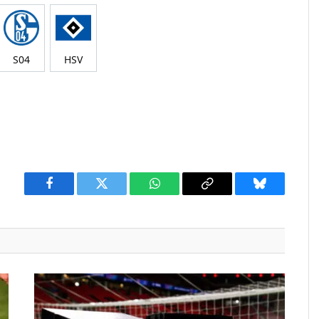
S04
HSV
Facebook
Twitter
WhatsApp
Copy
Bluesky
Link