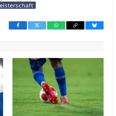
isterschaft
Facebook
Twitter
WhatsApp
Copy
Bluesky
Link