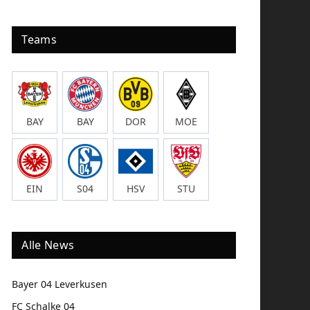
Teams
BAY
BAY
DOR
MOE
EIN
S04
HSV
STU
Alle News
Bayer 04 Leverkusen
FC Schalke 04