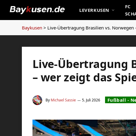
FC
LEVERKUSEN
SCH
Baykusen
>
Live-Übertragung Brasilien vs. Norwegen –
Live-Übertragung B
– wer zeigt das Spi
Fußball - N
By
Michael Sassie
5. Juli 2026