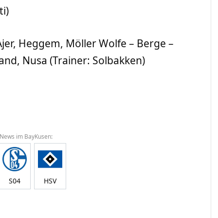
i)
jer, Heggem, Möller Wolfe – Berge –
and, Nusa (Trainer: Solbakken)
 News im BayKusen:
S04
HSV