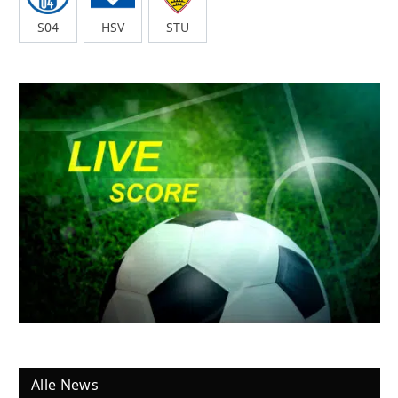
S04
HSV
STU
Alle News