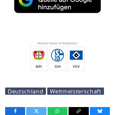
Weitere News im BayKusen:
BAY
S04
HSV
Deutschland
Weltmeisterschaft
Facebook
Twitter
WhatsApp
Copy
Bluesky