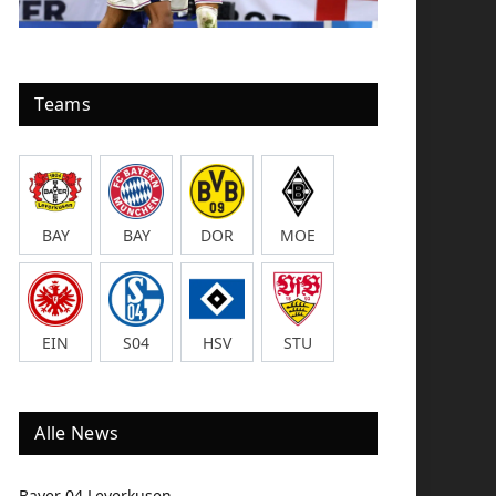
Teams
BAY
BAY
DOR
MOE
EIN
S04
HSV
STU
Alle News
Bayer 04 Leverkusen