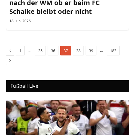
nach der WM ob er beim FC
Schalke bleibt oder nicht
18. Juni 2026
Previous
…
…
1
35
36
37
38
39
183
Next
Fußball Live