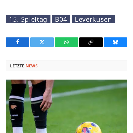
15. Spieltag
B04
Leverkusen
Facebook
Twitter
WhatsApp
Copy
Bluesky
Link
LETZTE
NEWS