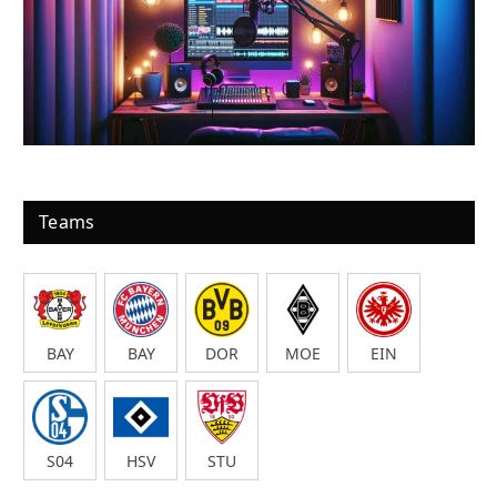
Teams
BAY
BAY
DOR
MOE
EIN
S04
HSV
STU