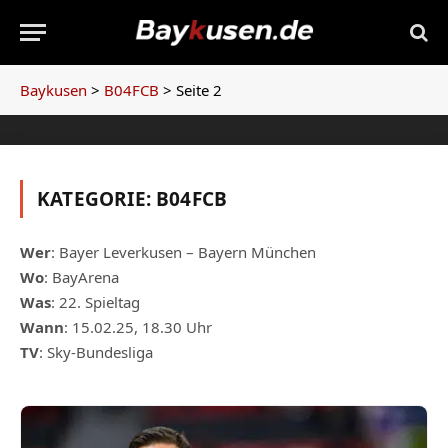
Baykusen
>
B04FCB
>
Seite 2
KATEGORIE:
B04FCB
Wer
: Bayer Leverkusen – Bayern München
Wo
: BayArena
Was
: 22. Spieltag
Wann
: 15.02.25, 18.30 Uhr
TV
: Sky-Bundesliga