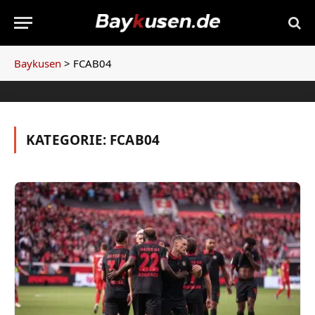
Baykusen
>
FCAB04
KATEGORIE:
FCAB04