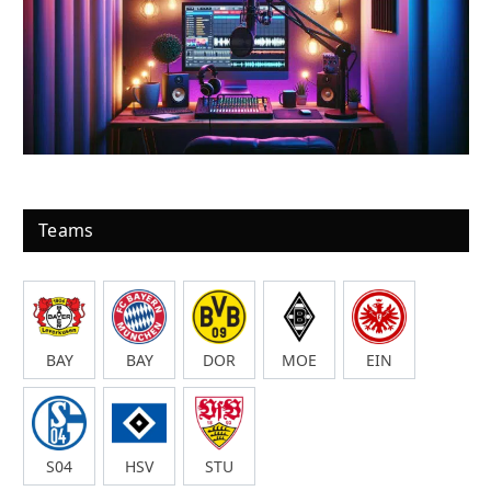
Teams
BAY
BAY
DOR
MOE
EIN
S04
HSV
STU