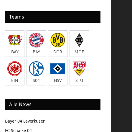
Teams
BAY
BAY
DOR
MOE
EIN
S04
HSV
STU
Alle News
Bayer 04 Leverkusen
FC Schalke 04