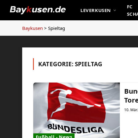
FC
LEVERKUSEN
SCH
Baykusen
>
Spieltag
KATEGORIE:
SPIELTAG
Bund
Tor
10. Mär
Fußball - News