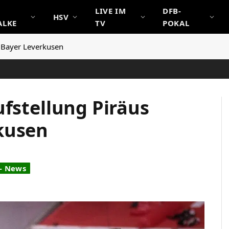
LIVE IM
DFB-
HSV
ALKE
TV
POKAL
n Bayer Leverkusen
ufstellung Piräus
kusen
 - News