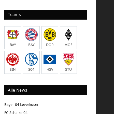
Teams
BAY
BAY
DOR
MOE
EIN
S04
HSV
STU
Alle News
Bayer 04 Leverkusen
FC Schalke 04