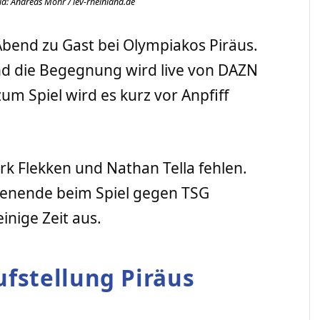
ld: Andreas Mohr / lev-rheinland.de
Abend zu Gast bei Olympiakos Piräus.
nd die Begegnung wird live von DAZN
um Spiel wird es kurz vor Anpfiff
k Flekken und Nathan Tella fehlen.
henende beim Spiel gegen TSG
inige Zeit aus.
ufstellung Piräus