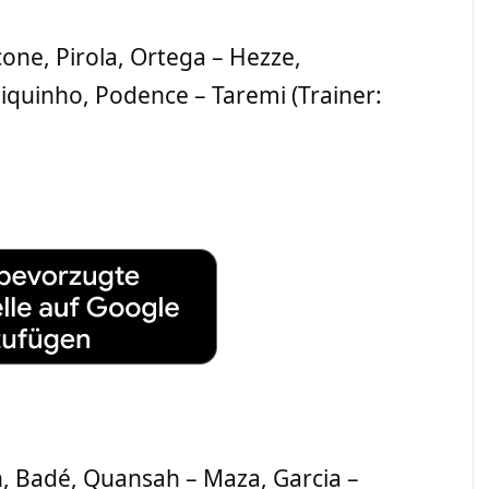
ncone, Pirola, Ortega – Hezze,
iquinho, Podence – Taremi (Trainer:
h, Badé, Quansah – Maza, Garcia –