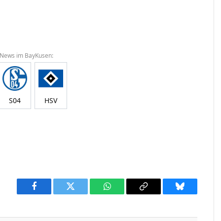
 News im BayKusen:
S04
HSV
Facebook
Twitter
WhatsApp
Copy
Bluesky
Link