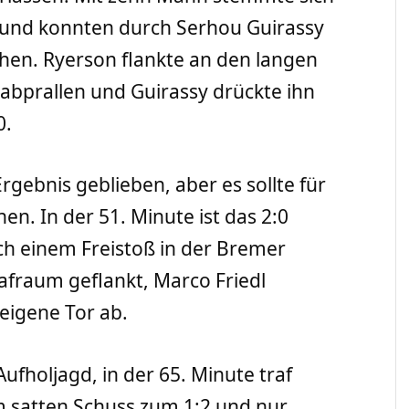
 und konnten durch Serhou Guirassy
ehen. Ryerson flankte an den langen
r abprallen und Guirassy drückte ihn
0.
Ergebnis geblieben, aber es sollte für
n. In der 51. Minute ist das 2:0
ach einem Freistoß in der Bremer
rafraum geflankt, Marco Friedl
s eigene Tor ab.
fholjagd, in der 65. Minute traf
m satten Schuss zum 1:2 und nur