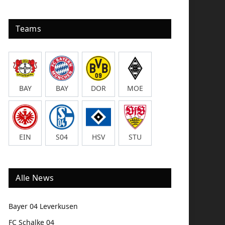
Teams
BAY
BAY
DOR
MOE
EIN
S04
HSV
STU
Alle News
Bayer 04 Leverkusen
FC Schalke 04