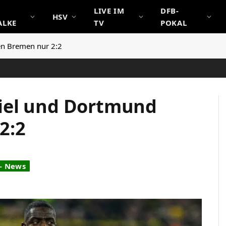
LIVE IM
DFB-
HSV
ALKE
TV
POKAL
en Bremen nur 2:2
iel und Dortmund
2:2
 - News