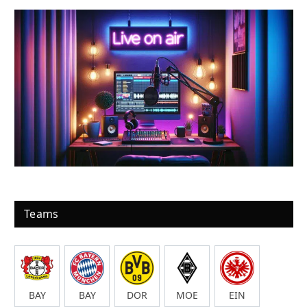
Teams
BAY
BAY
DOR
MOE
EIN