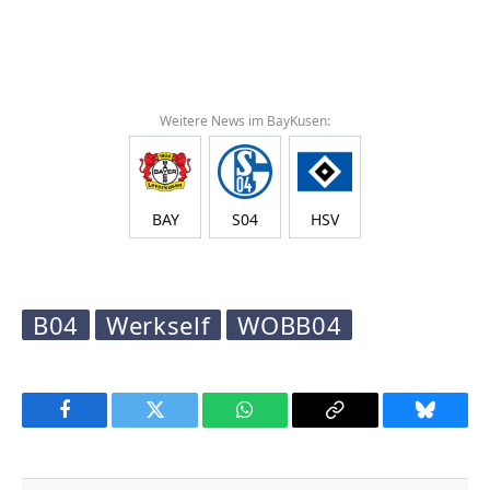
Weitere News im BayKusen:
BAY
S04
HSV
B04
Werkself
WOBB04
Facebook
Twitter
WhatsApp
Copy
Bluesky
Link