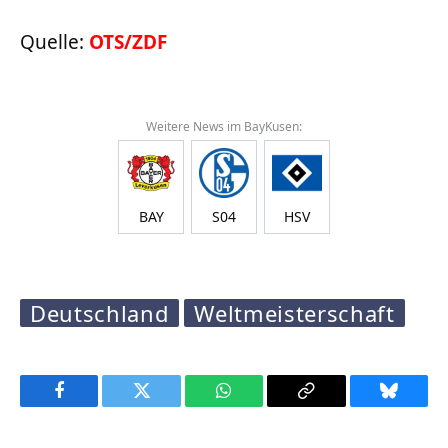
Quelle:
OTS/ZDF
Weitere News im BayKusen:
BAY
S04
HSV
Deutschland
Weltmeisterschaft
Facebook
Twitter
WhatsApp
Copy
Bluesky
Link