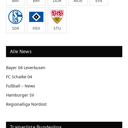
BAY
BAY
DOR
MOE
EIN
S04
HSV
STU
Alle News
Bayer 04 Leverkusen
FC Schalke 04
Fußball – News
Hamburger SV
Regionalliga Nordost
Trainerliste Bundesliga