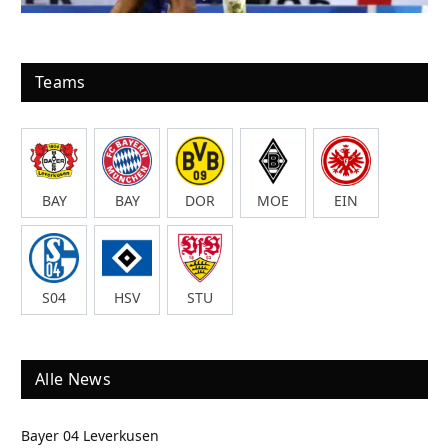
Teams
BAY
BAY
DOR
MOE
EIN
S04
HSV
STU
Alle News
Bayer 04 Leverkusen