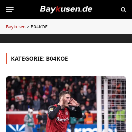
Baykusen
>
B04KOE
KATEGORIE:
B04KOE