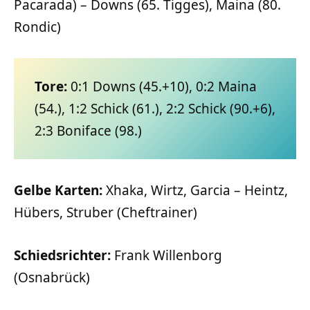
Pacarada) – Downs (65. Tigges), Maina (80.
Rondic)
Tore:
0:1 Downs (45.+10), 0:2 Maina
(54.), 1:2 Schick (61.), 2:2 Schick (90.+6),
2:3 Boniface (98.)
Gelbe Karten:
Xhaka, Wirtz, Garcia – Heintz,
Hübers, Struber (Cheftrainer)
Schiedsrichter:
Frank Willenborg
(Osnabrück)