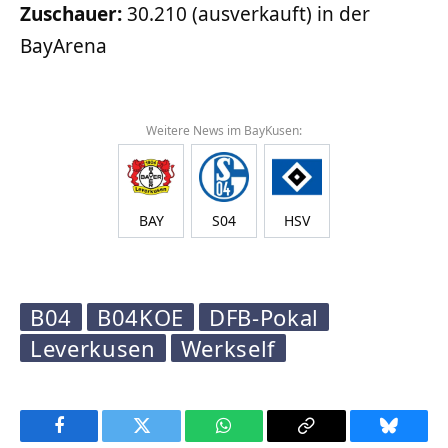
Zuschauer:
30.210 (ausverkauft) in der
BayArena
Weitere News im BayKusen:
BAY
S04
HSV
B04
B04KOE
DFB-Pokal
Leverkusen
Werkself
Facebook
Twitter
WhatsApp
Copy
Bluesky